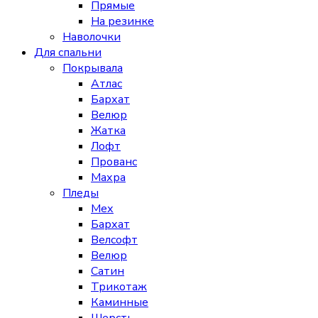
Прямые
На резинке
Наволочки
Для спальни
Покрывала
Атлас
Бархат
Велюр
Жатка
Лофт
Прованс
Махра
Пледы
Мех
Бархат
Велсофт
Велюр
Сатин
Трикотаж
Каминные