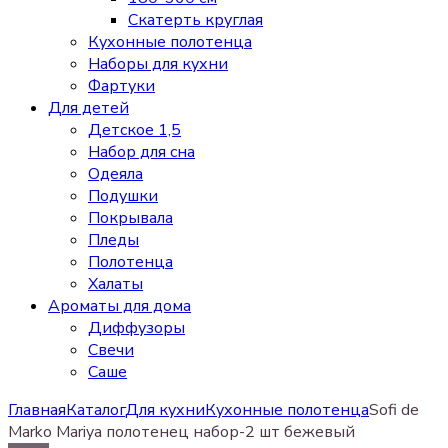
Скатерть круглая
Кухонные полотенца
Наборы для кухни
Фартуки
Для детей
Детское 1,5
Набор для сна
Одеяла
Подушки
Покрывала
Пледы
Полотенца
Халаты
Ароматы для дома
Диффузоры
Свечи
Cаше
Главная
Каталог
Для кухни
Кухонные полотенца
Sofi de
Marko Mariya полотенец набор-2 шт бежевый