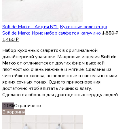
Sofi de Marko - Акция №2
,
Кухонные полотенца
Sofi de Marko Ирис набор салфеток капучино
1,850
₽
1,480
₽
Набор кухонных салфеток в оригинальной
дизайнерской упаковке. Махровые изделия
Sofi de
Marko
от отличается от других фирм высокой
плотностью, очень нежные и мягкие. Сделаны из
чистейшего хлопка, выполненные в пастельных или
ярких сочных тонах. Одного прикосновения
достаточно чтоб впитать лишнюю влагу.
Сделано с любовью для драгоценных сердцу людей.
-20%
Ограничено
В корзину