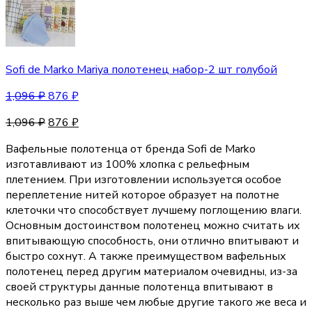
Sofi de Marko Mariya полотенец набор-2 шт голубой
1,096
₽
876
₽
1,096
₽
876
₽
Вафельные полотенца от бренда Sofi de Marko
изготавливают из 100% хлопка с рельефным
плетением. При изготовлении используется особое
переплетение нитей которое образует на полотне
клеточки что способствует лучшему поглощению влаги.
Основным достоинством полотенец можно считать их
впитывающую способность, они отлично впитывают и
быстро сохнут. А также преимуществом вафельных
полотенец перед другим материалом очевидны, из-за
своей структуры данные полотенца впитывают в
несколько раз выше чем любые другие такого же веса и