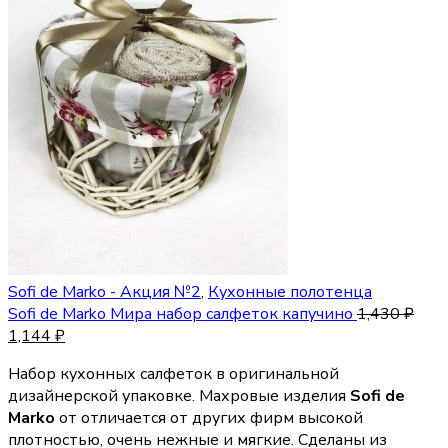
Sofi de Marko - Акция №2
,
Кухонные полотенца
Sofi de Marko Мира набор салфеток капучино
1,430
₽
1,144
₽
Набор кухонных салфеток в оригинальной
дизайнерской упаковке. Махровые изделия
Sofi de
Marko
от отличается от других фирм высокой
плотностью, очень нежные и мягкие. Сделаны из