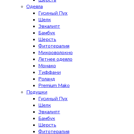
Шерсть
Одеяла
Гусиный Пух
Шелк
Эвкалипт
Бамбук
Шерсть
Фитотерапия
Микроволокно
Летнее одеяло
Монако
Тиффани
Роланд
Premium Mako
Подушки
Гусиный Пух
Шелк
Эвкалипт
Бамбук
Шерсть
Фитотерапия