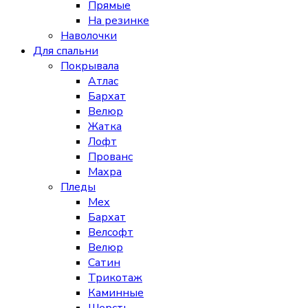
Прямые
На резинке
Наволочки
Для спальни
Покрывала
Атлас
Бархат
Велюр
Жатка
Лофт
Прованс
Махра
Пледы
Мех
Бархат
Велсофт
Велюр
Сатин
Трикотаж
Каминные