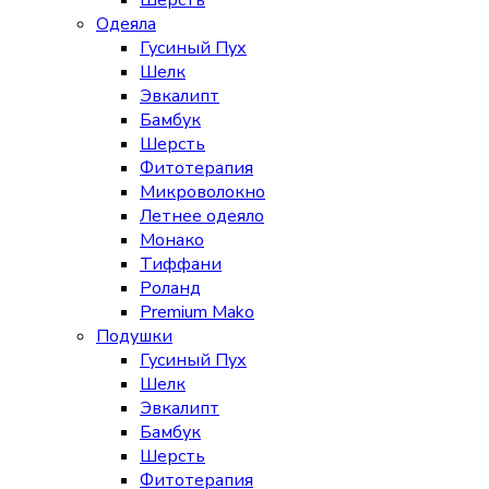
Шерсть
Одеяла
Гусиный Пух
Шелк
Эвкалипт
Бамбук
Шерсть
Фитотерапия
Микроволокно
Летнее одеяло
Монако
Тиффани
Роланд
Premium Mako
Подушки
Гусиный Пух
Шелк
Эвкалипт
Бамбук
Шерсть
Фитотерапия