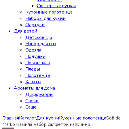
Скатерть круглая
Кухонные полотенца
Наборы для кухни
Фартуки
Для детей
Детское 1,5
Набор для сна
Одеяла
Подушки
Покрывала
Пледы
Полотенца
Халаты
Ароматы для дома
Диффузоры
Свечи
Cаше
Главная
Каталог
Для кухни
Кухонные полотенца
Sofi de
Marko Камила набор салфеток капучино