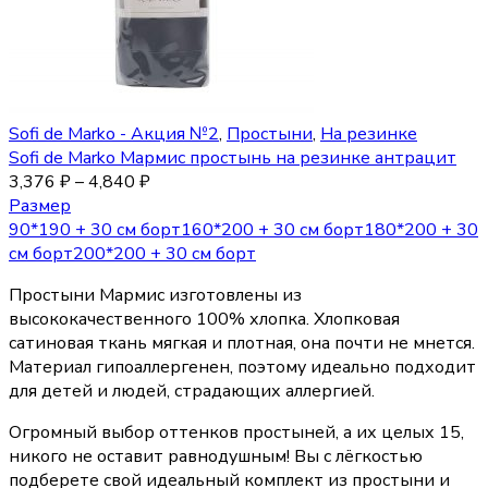
Sofi de Marko - Акция №2
,
Простыни
,
На резинке
Sofi de Marko Мармис простынь на резинке антрацит
3,376
₽
–
4,840
₽
Размер
90*190 + 30 см борт
160*200 + 30 см борт
180*200 + 30
см борт
200*200 + 30 см борт
Простыни Мармис изготовлены из
высококачественного 100% хлопка. Хлопковая
сатиновая ткань мягкая и плотная, она почти не мнется.
Материал гипоаллергенен, поэтому идеально подходит
для детей и людей, страдающих аллергией.
Огромный выбор оттенков простыней, а их целых 15,
никого не оставит равнодушным! Вы с лёгкостью
подберете свой идеальный комплект из простыни и