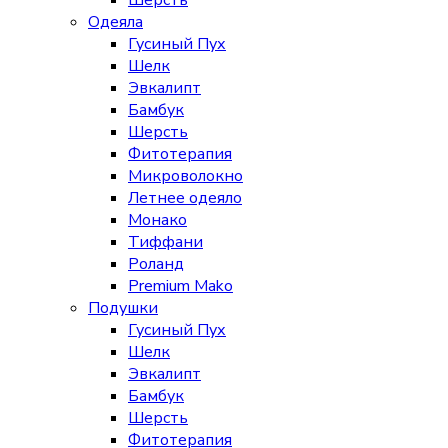
Шерсть
Одеяла
Гусиный Пух
Шелк
Эвкалипт
Бамбук
Шерсть
Фитотерапия
Микроволокно
Летнее одеяло
Монако
Тиффани
Роланд
Premium Mako
Подушки
Гусиный Пух
Шелк
Эвкалипт
Бамбук
Шерсть
Фитотерапия