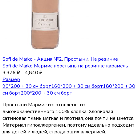
Sofi de Marko - Акция №2
,
Простыни
,
На резинке
Sofi de Marko Мармис простынь на резинке карамель
3,376
₽
–
4,840
₽
Размер
90*200 + 30 см борт
160*200 + 30 см борт
180*200 + 30
см борт
200*200 + 30 см борт
Простыни Мармис изготовлены из
высококачественного 100% хлопка. Хлопковая
сатиновая ткань мягкая и плотная, она почти не мнется.
Материал гипоаллергенен, поэтому идеально подходит
для детей и людей, страдающих аллергией.