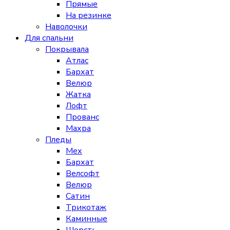
Прямые
На резинке
Наволочки
Для спальни
Покрывала
Атлас
Бархат
Велюр
Жатка
Лофт
Прованс
Махра
Пледы
Мех
Бархат
Велсофт
Велюр
Сатин
Трикотаж
Каминные