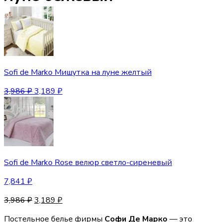
Sofi de Marko Мишутка на луне желтый
3,986
₽
3,189
₽
Sofi de Marko Rose велюр светло-сиреневый
7,841
₽
3,986
₽
3,189
₽
Постельное белье фирмы
Софи Де Марко
— это