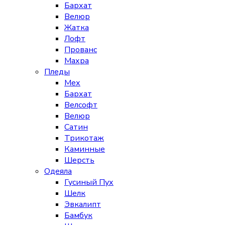
Бархат
Велюр
Жатка
Лофт
Прованс
Махра
Пледы
Мех
Бархат
Велсофт
Велюр
Сатин
Трикотаж
Каминные
Шерсть
Одеяла
Гусиный Пух
Шелк
Эвкалипт
Бамбук