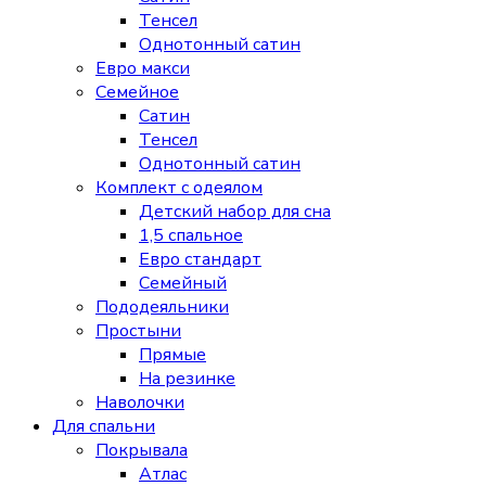
Тенсел
Однотонный сатин
Евро макси
Семейное
Сатин
Тенсел
Однотонный сатин
Комплект с одеялом
Детский набор для сна
1,5 спальное
Евро стандарт
Семейный
Пододеяльники
Простыни
Прямые
На резинке
Наволочки
Для спальни
Покрывала
Атлас