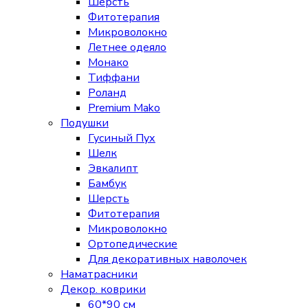
Шерсть
Фитотерапия
Микроволокно
Летнее одеяло
Монако
Тиффани
Роланд
Premium Mako
Подушки
Гусиный Пух
Шелк
Эвкалипт
Бамбук
Шерсть
Фитотерапия
Микроволокно
Ортопедические
Для декоративных наволочек
Наматрасники
Декор. коврики
60*90 см