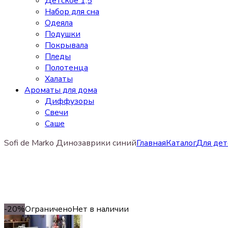
Детское 1,5
Набор для сна
Одеяла
Подушки
Покрывала
Пледы
Полотенца
Халаты
Ароматы для дома
Диффузоры
Свечи
Cаше
Sofi de Marko Динозаврики синий
Главная
Каталог
Для дет
-20%
Ограничено
Нет в наличии