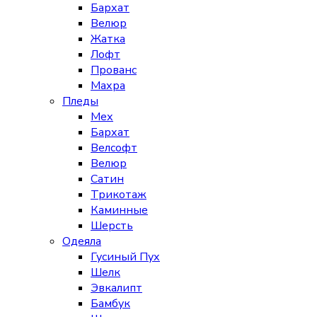
Бархат
Велюр
Жатка
Лофт
Прованс
Махра
Пледы
Мех
Бархат
Велсофт
Велюр
Сатин
Трикотаж
Каминные
Шерсть
Одеяла
Гусиный Пух
Шелк
Эвкалипт
Бамбук