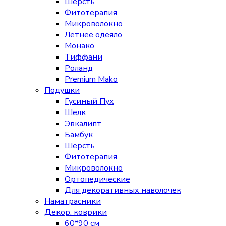
Шерсть
Фитотерапия
Микроволокно
Летнее одеяло
Монако
Тиффани
Роланд
Premium Mako
Подушки
Гусиный Пух
Шелк
Эвкалипт
Бамбук
Шерсть
Фитотерапия
Микроволокно
Ортопедические
Для декоративных наволочек
Наматрасники
Декор. коврики
60*90 см