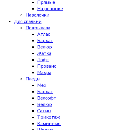
Прямые
На резинке
Наволочки
Для спальни
Покрывала
Атлас
Бархат
Велюр
Жатка
Лофт
Прованс
Махра
Пледы
Мех
Бархат
Велсофт
Велюр
Сатин
Трикотаж
Каминные