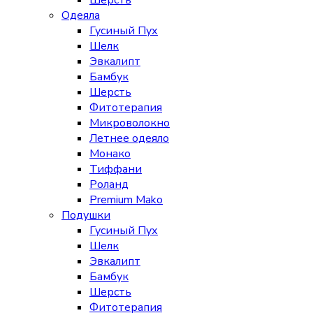
Шерсть
Одеяла
Гусиный Пух
Шелк
Эвкалипт
Бамбук
Шерсть
Фитотерапия
Микроволокно
Летнее одеяло
Монако
Тиффани
Роланд
Premium Mako
Подушки
Гусиный Пух
Шелк
Эвкалипт
Бамбук
Шерсть
Фитотерапия