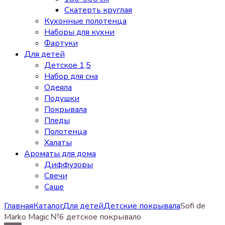
Скатерть круглая
Кухонные полотенца
Наборы для кухни
Фартуки
Для детей
Детское 1,5
Набор для сна
Одеяла
Подушки
Покрывала
Пледы
Полотенца
Халаты
Ароматы для дома
Диффузоры
Свечи
Cаше
Главная
Каталог
Для детей
Детские покрывала
Sofi de
Marko Magic №6 детское покрывало