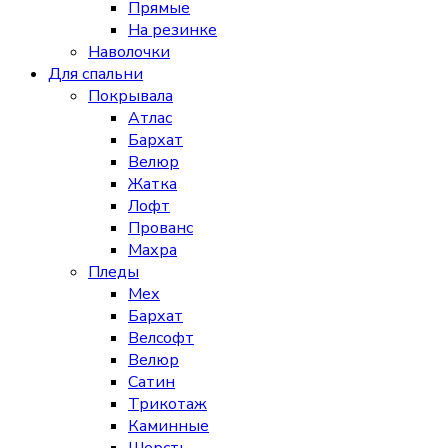
Прямые
На резинке
Наволочки
Для спальни
Покрывала
Атлас
Бархат
Велюр
Жатка
Лофт
Прованс
Махра
Пледы
Мех
Бархат
Велсофт
Велюр
Сатин
Трикотаж
Каминные