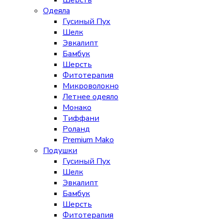
Шерсть
Одеяла
Гусиный Пух
Шелк
Эвкалипт
Бамбук
Шерсть
Фитотерапия
Микроволокно
Летнее одеяло
Монако
Тиффани
Роланд
Premium Mako
Подушки
Гусиный Пух
Шелк
Эвкалипт
Бамбук
Шерсть
Фитотерапия