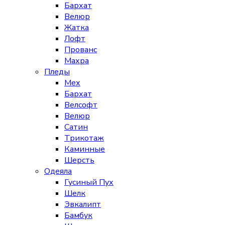
Бархат
Велюр
Жатка
Лофт
Прованс
Махра
Пледы
Мех
Бархат
Велсофт
Велюр
Сатин
Трикотаж
Каминные
Шерсть
Одеяла
Гусиный Пух
Шелк
Эвкалипт
Бамбук