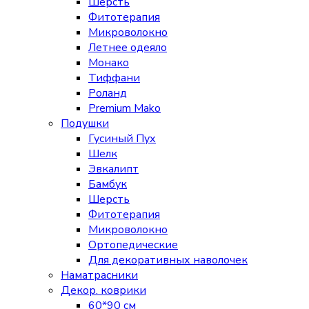
Шерсть
Фитотерапия
Микроволокно
Летнее одеяло
Монако
Тиффани
Роланд
Premium Mako
Подушки
Гусиный Пух
Шелк
Эвкалипт
Бамбук
Шерсть
Фитотерапия
Микроволокно
Ортопедические
Для декоративных наволочек
Наматрасники
Декор. коврики
60*90 см