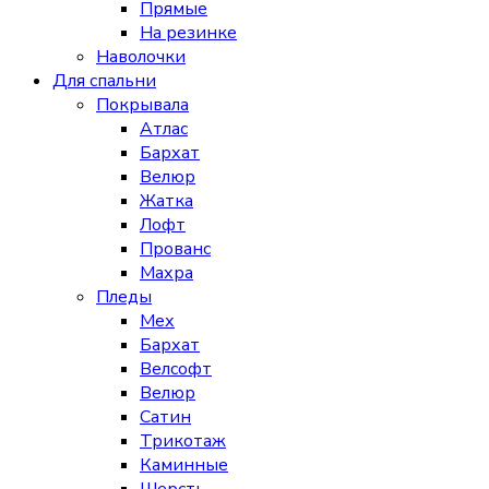
Прямые
На резинке
Наволочки
Для спальни
Покрывала
Атлас
Бархат
Велюр
Жатка
Лофт
Прованс
Махра
Пледы
Мех
Бархат
Велсофт
Велюр
Сатин
Трикотаж
Каминные