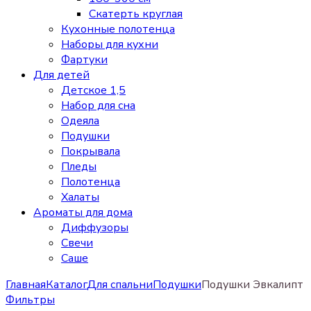
Скатерть круглая
Кухонные полотенца
Наборы для кухни
Фартуки
Для детей
Детское 1,5
Набор для сна
Одеяла
Подушки
Покрывала
Пледы
Полотенца
Халаты
Ароматы для дома
Диффузоры
Свечи
Cаше
Главная
Каталог
Для спальни
Подушки
Подушки Эвкалипт
Фильтры