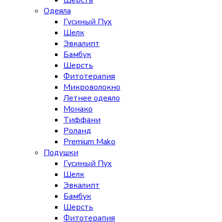
Шерсть
Одеяла
Гусиный Пух
Шелк
Эвкалипт
Бамбук
Шерсть
Фитотерапия
Микроволокно
Летнее одеяло
Монако
Тиффани
Роланд
Premium Mako
Подушки
Гусиный Пух
Шелк
Эвкалипт
Бамбук
Шерсть
Фитотерапия