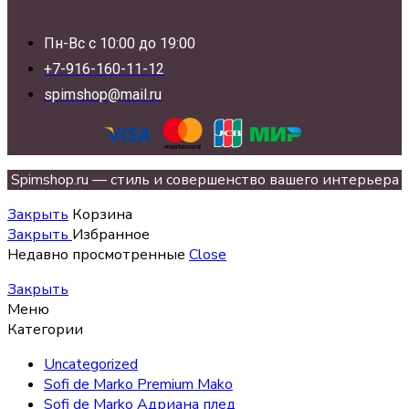
Пн-Вс с 10:00 до 19:00
+7-916-160-11-12
spimshop@mail.ru
Spimshop.ru — стиль и совершенство вашего интерьера
Закрыть
Корзина
Закрыть
Избранное
Недавно просмотренные
Close
Закрыть
Меню
Категории
Uncategorized
Sofi de Marko Premium Mako
Sofi de Marko Адриана плед